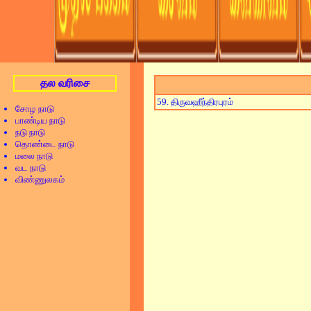
தல வரிசை
59. திருவஹீந்திரபுரம்
சோழ நாடு
பாண்டிய நாடு
நடு நாடு
தொண்டை நாடு
மலை நாடு
வட நாடு
விண்ணுலகம்